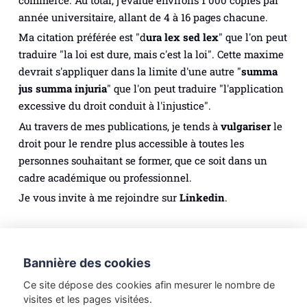
commerce. Au total, j'évalue environs 1 000 copies par
année universitaire, allant de 4 à 16 pages chacune.
Ma citation préférée est "
d
ura lex sed lex
" que l'on peut
traduire "la loi est dure, mais c'est la loi". Cette maxime
devrait s'appliquer dans la limite d'une autre "
summa
jus summa injuria
" que l'on peut traduire "l'application
excessive du droit conduit à l'injustice".
Au travers de mes publications, je tends à
vulgariser
le
droit pour le rendre plus accessible à toutes les
personnes souhaitant se former, que ce soit dans un
cadre académique ou professionnel.
Je vous invite à me rejoindre sur
Linkedin
.
Droit des personnes
Droit du numérique
Bannière des cookies
Méthodologie juridique
Droit du tourisme
Ce site dépose des cookies afin mesurer le nombre de
Droit du travail
Etudes de Droit
visites et les pages visitées.