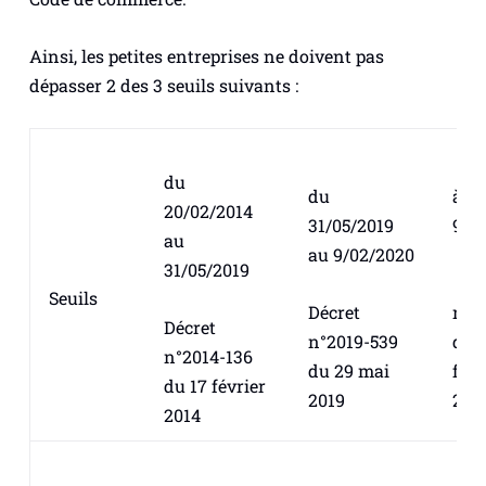
Ainsi, les petites entreprises ne doivent pas
dépasser 2 des 3 seuils suivants :
du
du
à pa
20/02/2014
31/05/2019
9/0
au
au 9/02/2020
31/05/2019
Déc
Seuils
Décret
n°2
Décret
n°2019-539
du 
n°2014-136
du 29 mai
févr
du 17 février
2019
202
2014