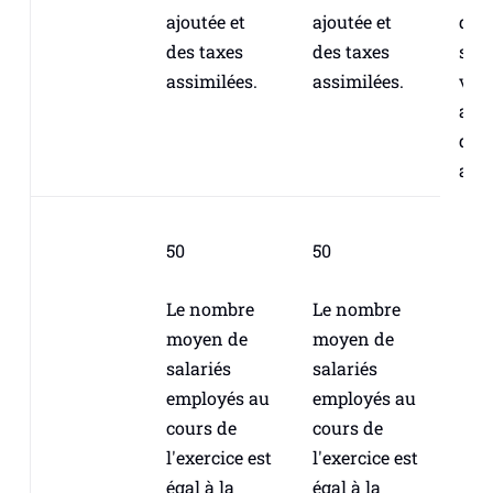
ajoutée et
ajoutée et
de l
des taxes
des taxes
sur 
assimilées.
assimilées.
val
ajou
des
assi
50
50
Le nombre
Le nombre
moyen de
moyen de
salariés
salariés
employés au
employés au
cours de
cours de
l'exercice est
l'exercice est
égal à la
égal à la