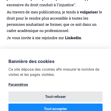
excessive du droit conduit à l'injustice".
Au travers de mes publications, je tends à
vulgariser
le
droit pour le rendre plus accessible à toutes les
personnes souhaitant se former, que ce soit dans un
cadre académique ou professionnel.
Je vous invite à me rejoindre sur
Linkedin
.
Droit des personnes
Droit du numérique
Bannière des cookies
Méthodologie juridique
Droit du tourisme
Ce site dépose des cookies afin mesurer le nombre de
Droit du travail
Etudes de Droit
visites et les pages visitées.
Introduction au Droit
Droit de la famille
Paramètres
Droit des sociétés
Tout refuser
🔴Mentions légales Editeur du site et directeur de la
publication : Pikol SIENG, docteur en droit (contact[@]legal-
booster.fr) Hébergeur du site : Netlify, Inc. (512 2nd Street, Suite
Tout accepter