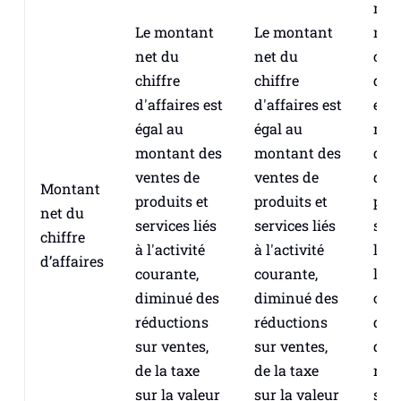
mon
Le montant
Le montant
net
net du
net du
chif
chiffre
chiffre
d'af
d'affaires est
d'affaires est
est 
égal au
égal au
mon
montant des
montant des
des
ventes de
ventes de
de
Montant
produits et
produits et
prod
net du
services liés
services liés
serv
chiffre
à l'activité
à l'activité
liés
d’affaires
courante,
courante,
l'ac
diminué des
diminué des
cou
réductions
réductions
dim
sur ventes,
sur ventes,
des
de la taxe
de la taxe
réd
sur la valeur
sur la valeur
sur 