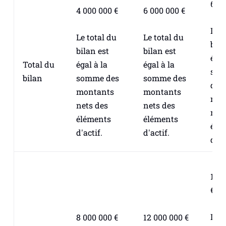
6 00
4 000 000 €
6 000 000 €
Le t
Le total du
Le total du
bila
bilan est
bilan est
égal
égal à la
égal à la
Total du
so
somme des
somme des
bilan
des
montants
montants
mon
nets des
nets des
net
éléments
éléments
élé
d'actif.
d'actif.
d'ac
12 
€
Le
8 000 000 €
12 000 000 €