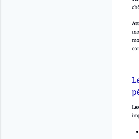
ch
At
moi
moi
co
Le
p
Les
imp