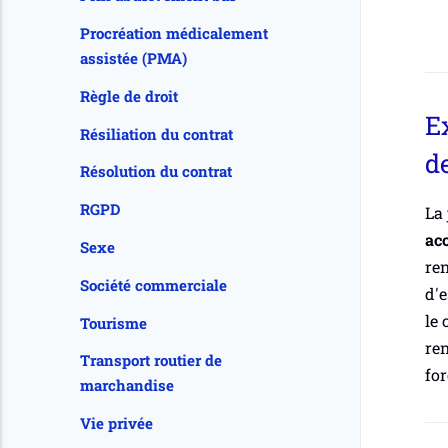
Procréation médicalement
assistée (PMA)
Règle de droit
E
Résiliation du contrat
d
Résolution du contrat
RGPD
La 
ac
Sexe
ren
Société commerciale
d'e
le 
Tourisme
ren
Transport routier de
for
marchandise
Vie privée