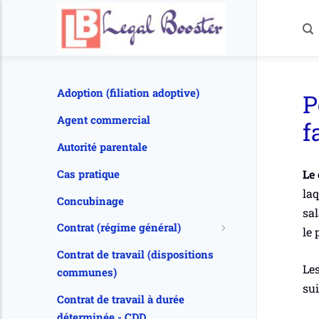
Adoption (filiation adoptive)
P
Agent commercial
f
Autorité parentale
Le 
Cas pratique
laq
Concubinage
sal
Contrat (régime général)
le 
Contrat de travail (dispositions
Les
communes)
sui
Contrat de travail à durée
déterminée - CDD