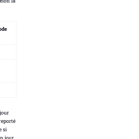
elon la
ode
jour
reporté
 si
un jour