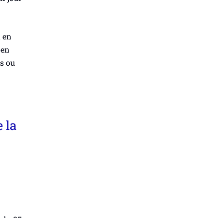
u en
 en
s ou
 la