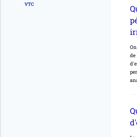
VTC
Qu
p
ir
On 
de 
d'e
pen
an
Q
d'