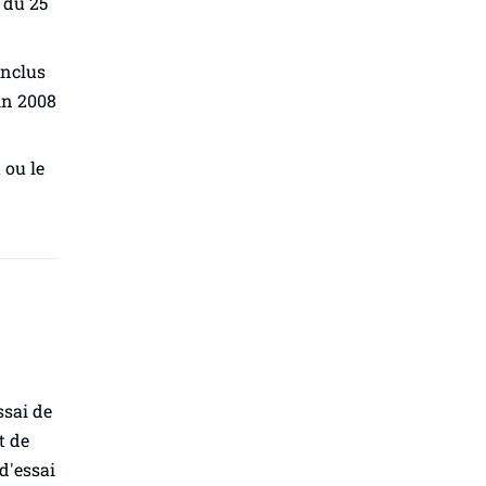
 du 25
onclus
uin 2008
 ou le
ssai de
t de
 d'essai