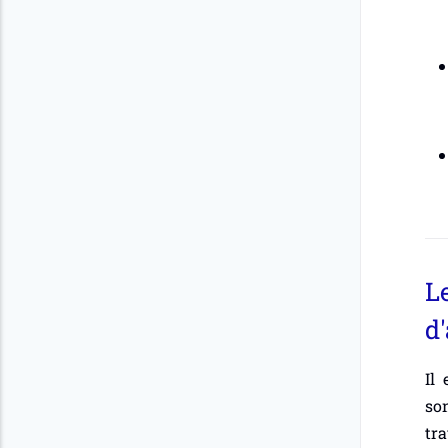
Le
d
Il 
son
tra