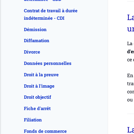
Contrat de travail à durée
La
indéterminée - CDI
un
Démission
Diffamation
La 
d'e
Divorce
ce 
Données personnelles
Droit à la preuve
En 
tra
Droit à l'image
con
Droit objectif
ou 
Fiche d'arrêt
Filiation
La
Fonds de commerce