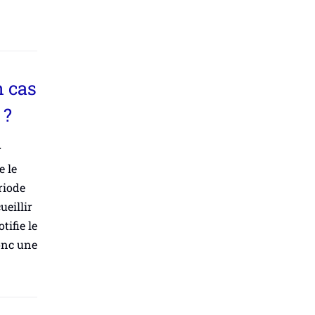
n cas
 ?
r
e le
riode
ueillir
tifie le
onc une