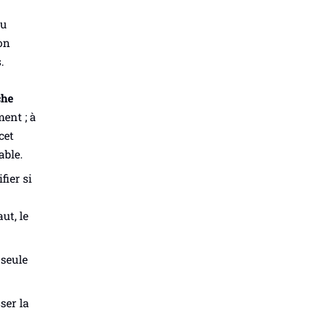
du
on
.
che
ment ; à
cet
able.
fier si
ut, le
 seule
ser la