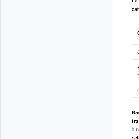
La 
cat
Bo
tra
à u
cel