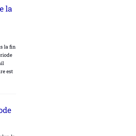
e la
 la fin
ériode
il
re est
ode