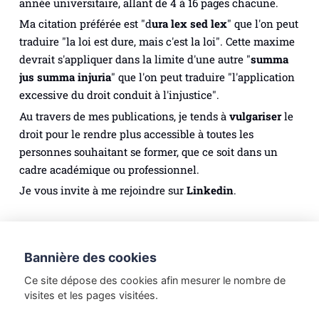
année universitaire, allant de 4 à 16 pages chacune.
Ma citation préférée est "
d
ura lex sed lex
" que l'on peut
traduire "la loi est dure, mais c'est la loi". Cette maxime
devrait s'appliquer dans la limite d'une autre "
summa
jus summa injuria
" que l'on peut traduire "l'application
excessive du droit conduit à l'injustice".
Au travers de mes publications, je tends à
vulgariser
le
droit pour le rendre plus accessible à toutes les
personnes souhaitant se former, que ce soit dans un
cadre académique ou professionnel.
Je vous invite à me rejoindre sur
Linkedin
.
Droit des personnes
Droit du numérique
Bannière des cookies
Méthodologie juridique
Droit du tourisme
Ce site dépose des cookies afin mesurer le nombre de
Droit du travail
Etudes de Droit
visites et les pages visitées.
Introduction au Droit
Droit de la famille