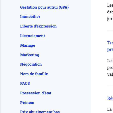
Les
Gestation pour autrui (GPA)
dro
Immobilier
jur
Liberté d'expression
Licenciement
Tr
Mariage
pr
Marketing
Les
Négociation
pro
Nom de famille
val
PACS
Possession d'état
Ré
Prénom
La 
Prix abusivement bas