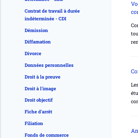
Vo
Contrat de travail à durée
co
indéterminée - CDI
Com
Démission
tou
ren
Diffamation
Divorce
Données personnelles
Co
Droit à la preuve
Les
Droit à l'image
étu
Droit objectif
co
Fiche d'arrêt
Filiation
An
Fonds de commerce