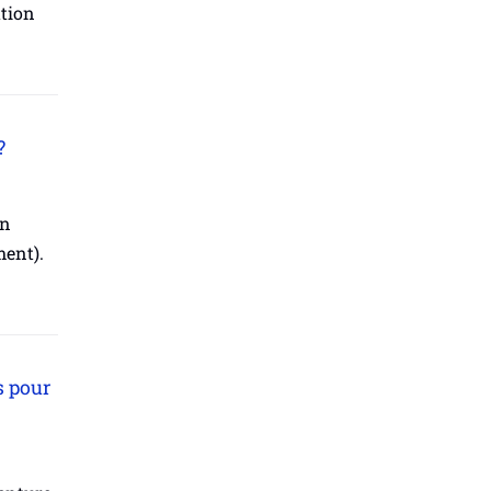
ation
?
un
ment).
s pour