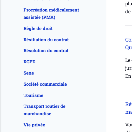
plu
Procréation médicalement
de 
assistée (PMA)
Règle de droit
Co
Résiliation du contrat
Qu
Résolution du contrat
Le 
RGPD
jur
Sexe
En
Société commerciale
Tourisme
Ré
Transport routier de
ma
marchandise
Vou
Vie privée