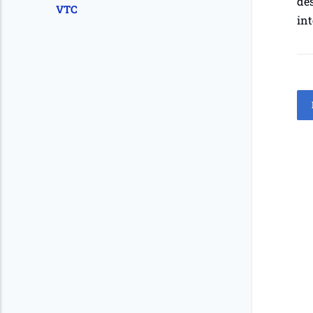
dés
VTC
int