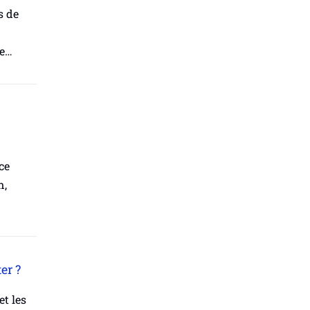
s de
de…
ce
n,
er ?
et les