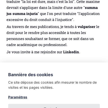
traduire "la loi est dure, mais c'est la loi". Cette maxime
devrait s'appliquer dans la limite d'une autre "
summa
jus summa injuria
" que l'on peut traduire "l'application
excessive du droit conduit à l'injustice".
Au travers de mes publications, je tends à
vulgariser
le
droit pour le rendre plus accessible à toutes les
personnes souhaitant se former, que ce soit dans un
cadre académique ou professionnel.
Je vous invite à me rejoindre sur
Linkedin
.
Droit des personnes
Droit du numérique
Bannière des cookies
Méthodologie juridique
Droit du tourisme
Ce site dépose des cookies afin mesurer le nombre de
Droit du travail
Etudes de Droit
visites et les pages visitées.
Introduction au Droit
Droit de la famille
Paramètres
Droit des sociétés