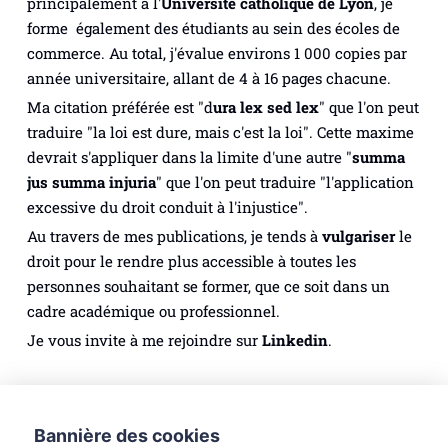
principalement à l'
Université catholique de Lyon
, je
forme également des étudiants au sein des écoles de
commerce. Au total, j'évalue environs 1 000 copies par
année universitaire, allant de 4 à 16 pages chacune.
Ma citation préférée est "
d
ura lex sed lex
" que l'on peut
traduire "la loi est dure, mais c'est la loi". Cette maxime
devrait s'appliquer dans la limite d'une autre "
summa
jus summa injuria
" que l'on peut traduire "l'application
excessive du droit conduit à l'injustice".
Au travers de mes publications, je tends à
vulgariser
le
droit pour le rendre plus accessible à toutes les
personnes souhaitant se former, que ce soit dans un
cadre académique ou professionnel.
Je vous invite à me rejoindre sur
Linkedin
.
Droit des personnes
Droit du numérique
Bannière des cookies