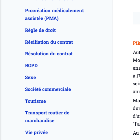
Procréation médicalement
assistée (PMA)
Règle de droit
Résiliation du contrat
Pi
Aut
Résolution du contrat
Mou
RGPD
ens
à l'
Sexe
sei
Société commerciale
ann
Ma 
Tourisme
dur
Transport routier de
d'u
marchandise
"l'
Vie privée
Au 