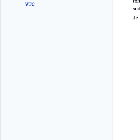
ren
VTC
soi
Je 