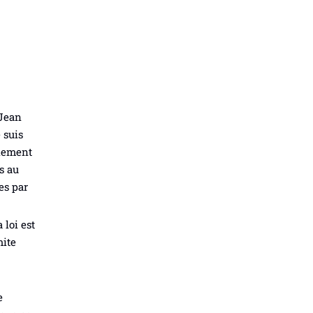
 Jean
 suis
alement
s au
es par
 loi est
mite
e