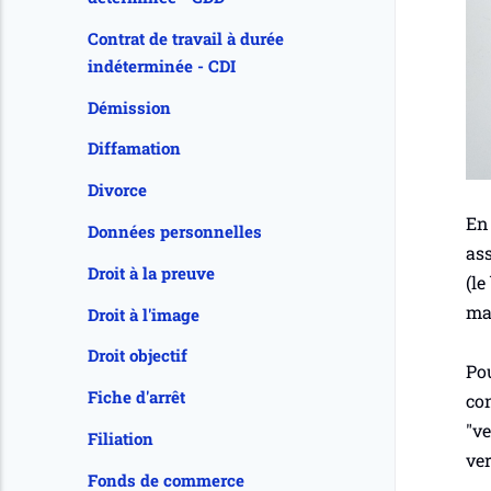
Contrat de travail à durée
indéterminée - CDI
Démission
Diffamation
Divorce
En 
Données personnelles
ass
Droit à la preuve
(le
mau
Droit à l'image
Droit objectif
Pou
Fiche d'arrêt
con
"ve
Filiation
ver
Fonds de commerce