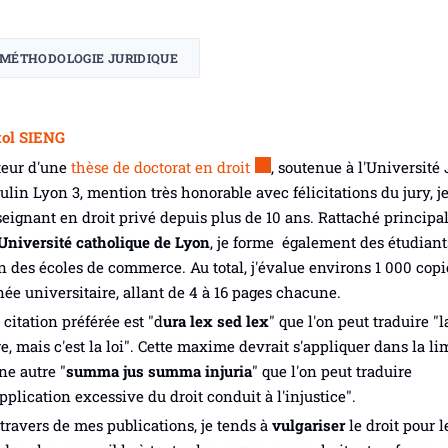
MÉTHODOLOGIE JURIDIQUE
kol SIENG
eur d'une
thèse de doctorat en droit
, soutenue à l'Université
lin Lyon 3, mention très honorable avec félicitations du jury, je
eignant en droit privé depuis plus de 10 ans. Rattaché princip
Université catholique de Lyon
, je forme également des étudiant
n des écoles de commerce. Au total, j'évalue environs 1 000 copi
ée universitaire, allant de 4 à 16 pages chacune.
citation préférée est "
d
ura lex sed lex
" que l'on peut traduire "la
e, mais c'est la loi". Cette maxime devrait s'appliquer dans la li
ne autre "
summa jus summa injuria
" que l'on peut traduire
application excessive du droit conduit à l'injustice".
travers de mes publications, je tends à
vulgariser
le droit pour l