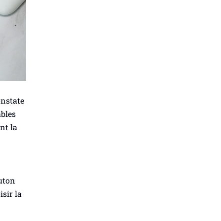
onstate
ables
nt la
outon
isir la