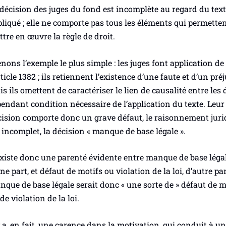
décision des juges du fond est incomplète au regard du tex
liqué ; elle ne comporte pas tous les éléments qui permette
tre en œuvre la règle de droit.
nons l’exemple le plus simple : les juges font application de
rticle 1382 ; ils retiennent l’existence d’une faute et d’un préj
s ils omettent de caractériser le lien de causalité entre les
endant condition nécessaire de l’application du texte. Leur
cision comporte donc un grave défaut, le raisonnement juri
 incomplet, la décision « manque de base légale ».
existe donc une parenté évidente entre manque de base légal
ne part, et défaut de motifs ou violation de la loi, d’autre par
que de base légale serait donc « une sorte de » défaut de m
de violation de la loi.
y a, en fait, une
carence dans la motivation
, qui conduit à u