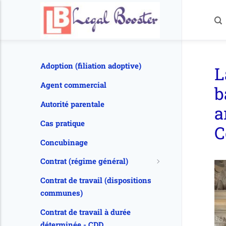
Adoption (filiation adoptive)
L
Agent commercial
b
Autorité parentale
a
Cas pratique
C
Concubinage
Contrat (régime général)
Contrat de travail (dispositions
communes)
Contrat de travail à durée
déterminée - CDD