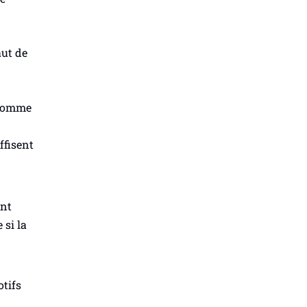
aut de
 comme
uffisent
ent
 si la
otifs