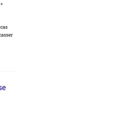
 «
 cas
 casser
se