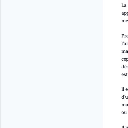
La 
app
met
Pre
l’a
mai
cep
dé
est
Il 
d’u
man
ou 
Il 