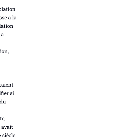
olation
se à la
lation
 a
ion,
taient
fier si
 du
te,
 avait
e
siècle.