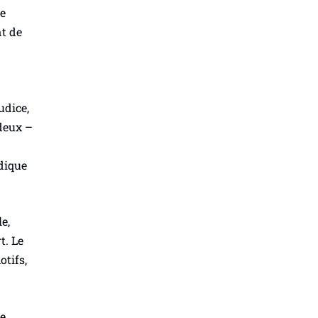
te
nt de
udice,
 deux –
dique
e,
t. Le
otifs,
ne