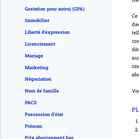
Gestation pour autrui (GPA)
Ce 
Immobilier
dac
Liberté d'expression
tel
con
Licenciement
déc
Mariage
aux
cas
Marketing
ab
Négociation
Vou
Nom de famille
PACS
PL
Possession d'état
Prénom
Prix abusivement bas