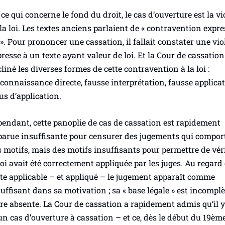
ce qui concerne le fond du droit, le cas d’ouverture est la
vi
la loi
. Les textes anciens parlaient de «
contravention expres
 »
. Pour prononcer une cassation, il fallait constater une vio
resse à un texte ayant valeur de loi. Et la Cour de cassation
liné les diverses formes de cette contravention à la loi :
onnaissance directe, fausse interprétation, fausse applicat
us d’application.
endant, cette panoplie de cas de cassation est rapidement
parue insuffisante pour censurer des jugements qui compor
 motifs, mais des motifs insuffisants pour permettre de véri
loi avait été correctement appliquée par les juges. Au regard
te applicable – et appliqué – le jugement apparaît comme
uffisant dans sa motivation ; sa « base légale » est incomplè
re absente. La Cour de cassation a rapidement admis qu’il y
un cas d’ouverture à cassation – et ce, dès le début du 19
èm