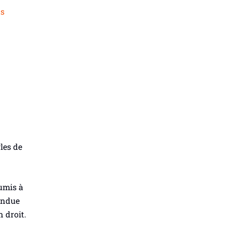
ns
les de
oumis à
rendue
n droit.