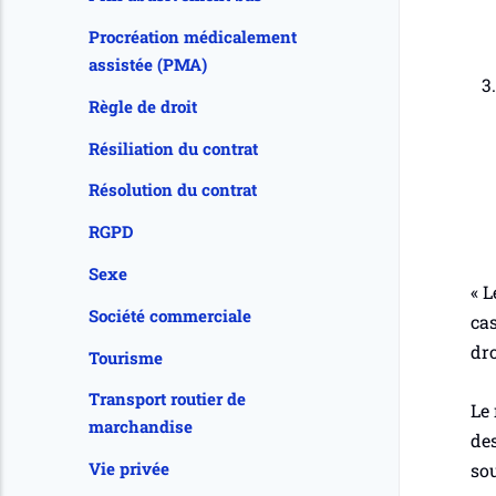
Procréation médicalement
assistée (PMA)
Règle de droit
Résiliation du contrat
Résolution du contrat
RGPD
Sexe
«
L
Société commerciale
cas
dro
Tourisme
Transport routier de
Le 
marchandise
des
Vie privée
sou