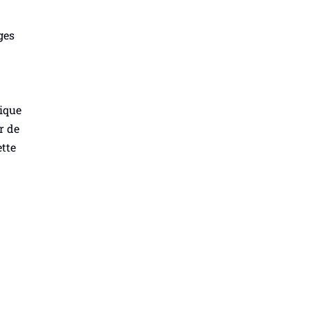
ges
lique
r de
ette