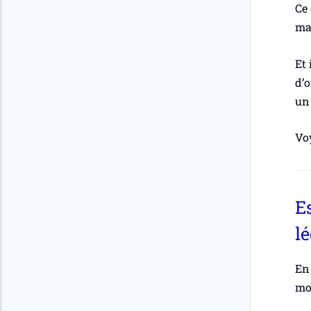
Ce 
man
Et 
d’o
un 
Voy
E
lé
En 
mot