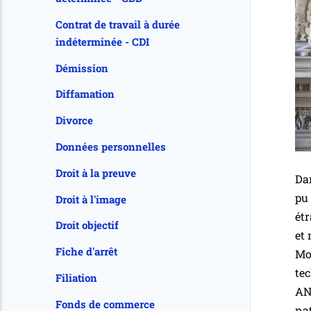
Contrat de travail à durée
indéterminée - CDI
Démission
Diffamation
Divorce
Données personnelles
Droit à la preuve
Dan
pu 
Droit à l'image
étr
Droit objectif
et 
Fiche d'arrêt
Mo
tec
Filiation
ANC
Fonds de commerce
nat