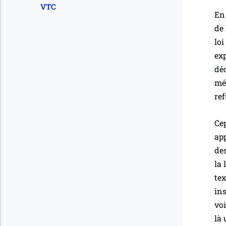
VTC
En 
de 
loi
exp
déc
méc
ref
Cep
ap
des
la 
tex
ins
voi
là 