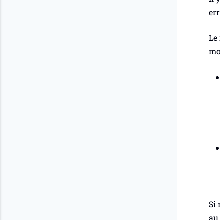
err
Le
mo
Si 
au 