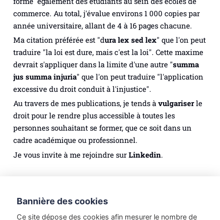
forme également des étudiants au sein des écoles de
commerce. Au total, j'évalue environs 1 000 copies par
année universitaire, allant de 4 à 16 pages chacune.
Ma citation préférée est "
d
ura lex sed lex
" que l'on peut
traduire "la loi est dure, mais c'est la loi". Cette maxime
devrait s'appliquer dans la limite d'une autre "
summa
jus summa injuria
" que l'on peut traduire "l'application
excessive du droit conduit à l'injustice".
Au travers de mes publications, je tends à
vulgariser
le
droit pour le rendre plus accessible à toutes les
personnes souhaitant se former, que ce soit dans un
cadre académique ou professionnel.
Je vous invite à me rejoindre sur
Linkedin
.
Droit des personnes
Droit du numérique
Bannière des cookies
Méthodologie juridique
Droit du tourisme
Ce site dépose des cookies afin mesurer le nombre de