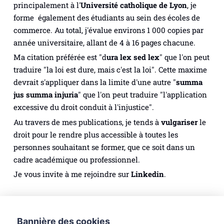
principalement à l'
Université catholique de Lyon
, je
forme également des étudiants au sein des écoles de
commerce. Au total, j'évalue environs 1 000 copies par
année universitaire, allant de 4 à 16 pages chacune.
Ma citation préférée est "
d
ura lex sed lex
" que l'on peut
traduire "la loi est dure, mais c'est la loi". Cette maxime
devrait s'appliquer dans la limite d'une autre "
summa
jus summa injuria
" que l'on peut traduire "l'application
excessive du droit conduit à l'injustice".
Au travers de mes publications, je tends à
vulgariser
le
droit pour le rendre plus accessible à toutes les
personnes souhaitant se former, que ce soit dans un
cadre académique ou professionnel.
Je vous invite à me rejoindre sur
Linkedin
.
Droit des personnes
Droit du numérique
Bannière des cookies