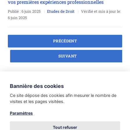
vos premières expériences professionnelles
Publié :
6 juin 2025
Etudes de Droit
Vérifié et mis à jour le:
6 juin 2025
PRÉCÉDENT
SUIVANT
Droit des personnes
Droit du numérique
Bannière des cookies
Méthodologie juridique
Droit du tourisme
Ce site dépose des cookies afin mesurer le nombre de
Droit du travail
Etudes de Droit
visites et les pages visitées.
Introduction au Droit
Droit de la famille
Paramètres
Droit des sociétés
Tout refuser
🔴Mentions légales Editeur du site et directeur de la