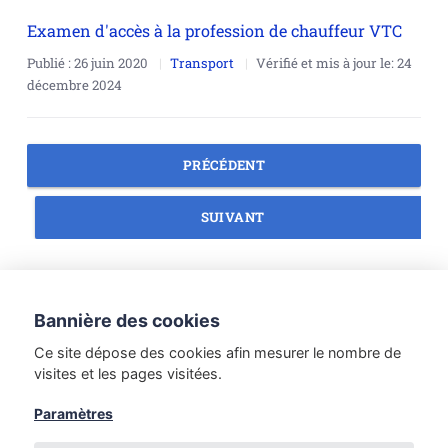
Examen d'accès à la profession de chauffeur VTC
Publié :
26 juin 2020
Transport
Vérifié et mis à jour le:
24
décembre 2024
PRÉCÉDENT
SUIVANT
Droit des personnes
Droit du numérique
Bannière des cookies
Méthodologie juridique
Droit du tourisme
Ce site dépose des cookies afin mesurer le nombre de
Droit du travail
Etudes de Droit
visites et les pages visitées.
Introduction au Droit
Droit de la famille
Paramètres
Droit des sociétés