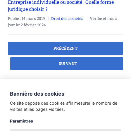
Entreprise individuelle ou société : Quelle forme
juridique choisir ?
Publié :
14 mars 2019
Droit des sociétés
Vérifié et mis à
jour le:
2 février 2024
PRÉCÉDENT
SUIVANT
Droit des personnes
Droit du numérique
Bannière des cookies
Méthodologie juridique
Droit du tourisme
Ce site dépose des cookies afin mesurer le nombre de
Droit du travail
Etudes de Droit
visites et les pages visitées.
Introduction au Droit
Droit de la famille
Paramètres
Droit des sociétés