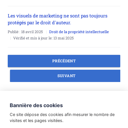
Les visuels de marketing ne sont pas toujours
protégés par le droit d'auteur.
Publié :
18 avril 2025
Droit de la propriété intellectuelle
Vérifié et mis à jour le:
13 mai 2025
PRÉCÉDENT
SUIVANT
Droit des personnes
Droit du numérique
Bannière des cookies
Méthodologie juridique
Droit du tourisme
Ce site dépose des cookies afin mesurer le nombre de
Droit du travail
Etudes de Droit
visites et les pages visitées.
Introduction au Droit
Droit de la famille